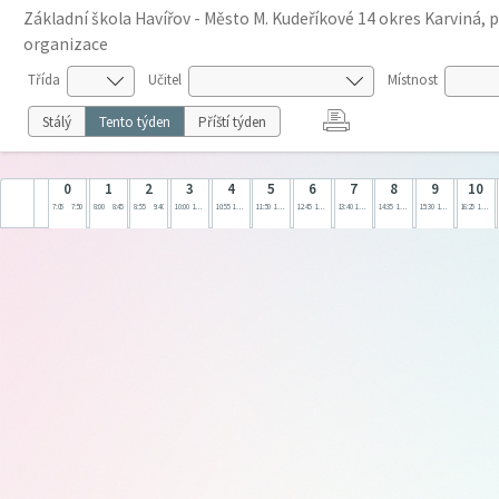
Základní škola Havířov - Město M. Kudeříkové 14 okres Karviná, 
organizace
Třída
Učitel
Místnost
Stálý
Tento týden
Příští týden
0
1
2
3
4
5
6
7
8
9
10
7:05
7:50
8:00
8:45
8:55
9:40
10:00
10:45
10:55
11:40
11:50
12:35
12:45
13:30
13:40
14:25
14:35
15:20
15:30
16:15
16:25
17:10