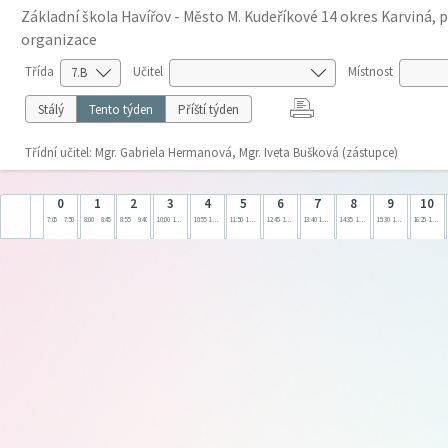
Základní škola Havířov - Město M. Kudeříkové 14 okres Karviná, 
organizace
Třída
Učitel
Místnost
Stálý
Tento týden
Příští týden
Třídní učitel: Mgr. Gabriela Hermanová, Mgr. Iveta Bušková (zástupce)
0
1
2
3
4
5
6
7
8
9
10
7:05
7:50
8:00
8:45
8:55
9:40
10:00
10:45
10:55
11:40
11:50
12:35
12:45
13:30
13:40
14:25
14:35
15:20
15:30
16:15
16:25
17:10