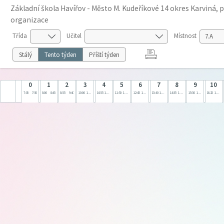
Základní škola Havířov - Město M. Kudeříkové 14 okres Karviná, 
organizace
Třída
Učitel
Místnost
Stálý
Tento týden
Příští týden
0
1
2
3
4
5
6
7
8
9
10
7:05
7:50
8:00
8:45
8:55
9:40
10:00
10:45
10:55
11:40
11:50
12:35
12:45
13:30
13:40
14:25
14:35
15:20
15:30
16:15
16:25
17:10