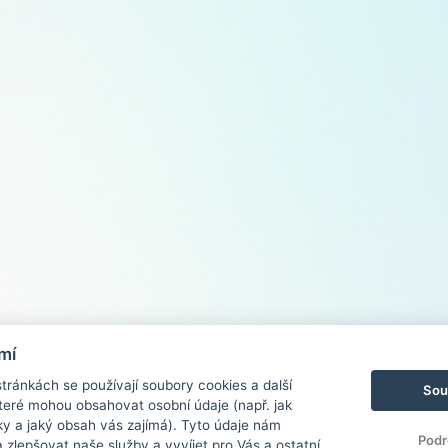
mí
ránkách se používají soubory cookies a další
Sou
 které mohou obsahovat osobní údaje (např. jak
ky a jaký obsah vás zajímá). Tyto údaje nám
Podr
zlepšovat naše služby a vyvíjet pro Vás a ostatní