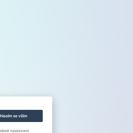
hlasím se vším
obné nastavení