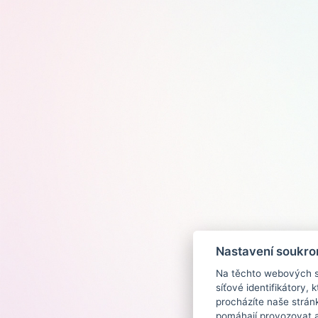
Nastavení soukro
Na těchto webových st
síťové identifikátory,
procházíte naše strán
pomáhají provozovat a 