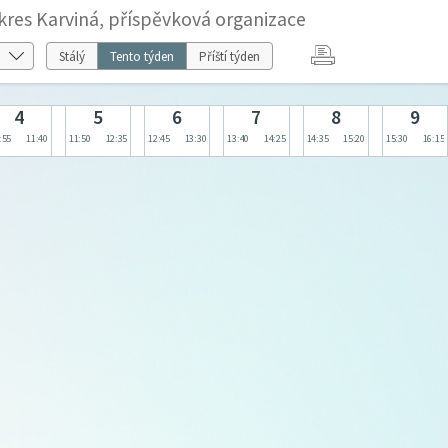
kres Karviná, příspěvková organizace
Stálý
Tento týden
Příští týden
4
5
6
7
8
9
:55
11:40
11:50
12:35
12:45
13:30
13:40
14:25
14:35
15:20
15:30
16:15