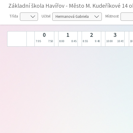
Základní škola Havířov - Město M. Kudeříkové 14 o
Třída
Učitel
Místnost
0
1
2
3
7:05
7:50
8:00
8:45
8:55
9:40
10:00
10:45
10