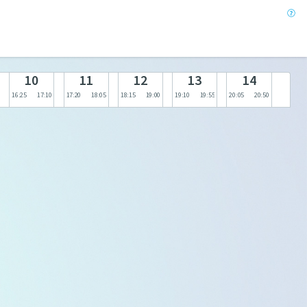
10
11
12
13
14
16:25
17:10
17:20
18:05
18:15
19:00
19:10
19:55
20:05
20:50