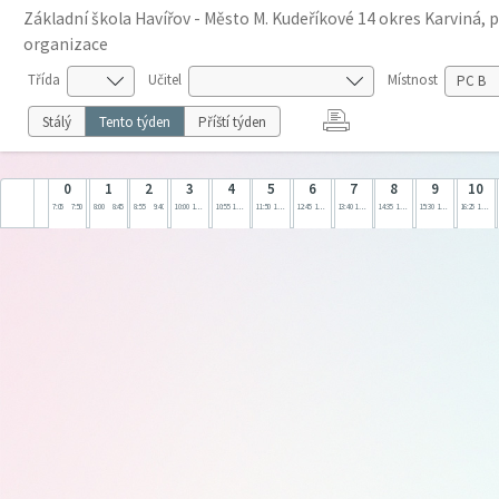
Základní škola Havířov - Město M. Kudeříkové 14 okres Karviná, 
organizace
Třída
Učitel
Místnost
Stálý
Tento týden
Příští týden
0
1
2
3
4
5
6
7
8
9
10
7:05
7:50
8:00
8:45
8:55
9:40
10:00
10:45
10:55
11:40
11:50
12:35
12:45
13:30
13:40
14:25
14:35
15:20
15:30
16:15
16:25
17:10