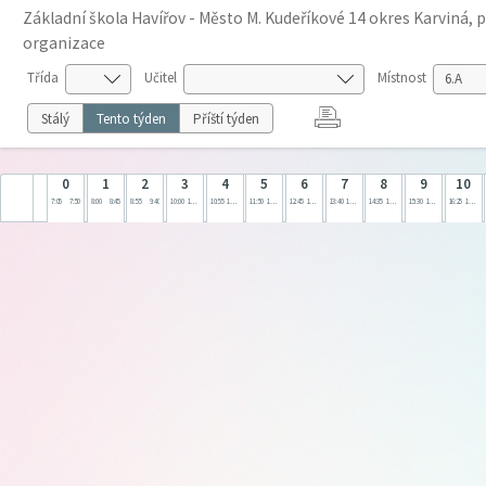
Základní škola Havířov - Město M. Kudeříkové 14 okres Karviná, 
organizace
Třída
Učitel
Místnost
Stálý
Tento týden
Příští týden
0
1
2
3
4
5
6
7
8
9
10
7:05
7:50
8:00
8:45
8:55
9:40
10:00
10:45
10:55
11:40
11:50
12:35
12:45
13:30
13:40
14:25
14:35
15:20
15:30
16:15
16:25
17:10