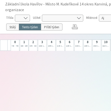
Základní škola Havířov - Město M. Kudeříkové 14 okres Karviná, 
organizace
Třída
Učitel
Místnost
Stálý
Tento týden
Příští týden
0
1
2
3
4
5
6
7
8
9
10
7:05
7:50
8:00
8:45
8:55
9:40
10:00
10:45
10:55
11:40
11:50
12:35
12:45
13:30
13:40
14:25
14:35
15:20
15:30
16:15
16:25
17:10