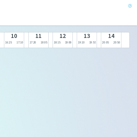
10
11
12
13
14
16:25
17:10
17:20
18:05
18:15
19:00
19:10
19:55
20:05
20:50