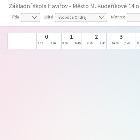
Základní škola Havířov - Město M. Kudeříkové 14 o
Třída
Učitel
Místnost
0
1
2
3
7:05
7:50
8:00
8:45
8:55
9:40
10:00
10:45
10