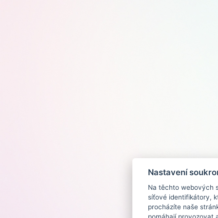
Nastavení soukro
Na těchto webových st
síťové identifikátory,
procházíte naše strán
pomáhají provozovat a 