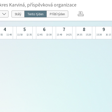
kres Karviná, příspěvková organizace
Stálý
Tento týden
Příští týden
4
5
6
7
8
9
:55
11:40
11:50
12:35
12:45
13:30
13:40
14:25
14:35
15:20
15:30
16:15