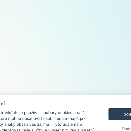
mí
ránkách se používají soubory cookies a další
Sou
 které mohou obsahovat osobní údaje (např. jak
ky a jaký obsah vás zajímá). Tyto údaje nám
Podr
zlepšovat naše služby a vyvíjet pro Vás a ostatní