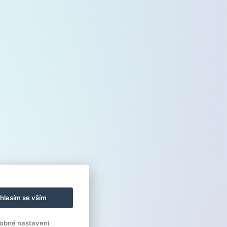
hlasím se vším
obné nastavení